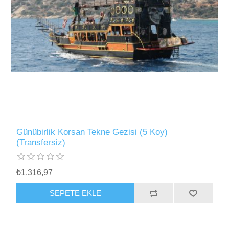
Günübirlik Korsan Tekne Gezisi (5 Koy)
(Transfersiz)
₺1.316,97
SEPETE EKLE